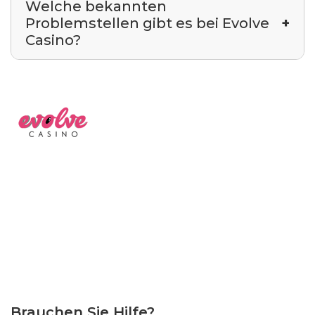
eGaming Lizenz, betrieben von Mountberg
Welche bekannten
B.V. Dies ist keine deutsche Lizenz, was für
Problemstellen gibt es bei Evolve
Spieler in Deutschland relevant sein kann.
Casino?
Laut Spielerberichten können Auszahlungen
verzögert eintreffen, die KYC-Verifizierung
wird manchmal als umständlich beschrieben,
das monatliche Auszahlungslimit liegt bei
15.000 EUR, die Mindesteinzahlung bei 15–20
EUR und die Mindestauszahlung bei 20–30
Evolve Casino
Evolve Casino
Evolve Casino
Boni
Treueprogramm
Spiel
EUR.
Evolve Casino App
Evolve Casino
Evolve Casino
Auszahlung
Anmeldung
Evolve Casino
Evolve Casino
Kontaktieren Sie
Registrierung
KYC-Richtlinien
uns
Über uns
Verantwortungsvolles
Zahlungen
Spielen
Datenschutzrichtlinie
Brauchen Sie Hilfe?