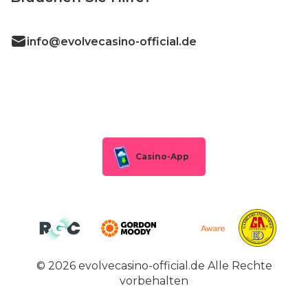
Schicken Sie uns eine E-Mail
info@evolvecasino-official.de
Casino-App
©
2026
evolvecasino-official.de Alle Rechte
vorbehalten