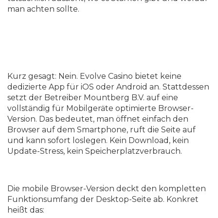
man achten sollte.
Gibt es eine Evolve Casino
App?
Kurz gesagt: Nein. Evolve Casino bietet keine
dedizierte App für iOS oder Android an. Stattdessen
setzt der Betreiber Mountberg B.V. auf eine
vollständig für Mobilgeräte optimierte Browser-
Version. Das bedeutet, man öffnet einfach den
Browser auf dem Smartphone, ruft die Seite auf
und kann sofort loslegen. Kein Download, kein
Update-Stress, kein Speicherplatzverbrauch.
Was bietet die mobile Version?
Die mobile Browser-Version deckt den kompletten
Funktionsumfang der Desktop-Seite ab. Konkret
heißt das: