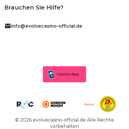
Datenschutzrichtlinie
Brauchen Sie Hilfe?
Schicken Sie uns eine E-Mail
info@evolvecasino-official.de
Casino-App
©
2026
evolvecasino-official.de Alle Rechte
vorbehalten