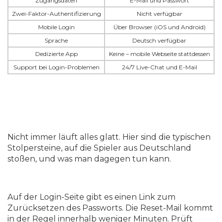
Zugangsdaten
E-Mail und Passwort
Zwei-Faktor-Authentifizierung
Nicht verfügbar
Mobile Login
Über Browser (iOS und Android)
Sprache
Deutsch verfügbar
Dedizierte App
Keine – mobile Webseite stattdessen
Support bei Login-Problemen
24/7 Live-Chat und E-Mail
Häufige Login-Probleme
und Lösungen
Nicht immer läuft alles glatt. Hier sind die typischen
Stolpersteine, auf die Spieler aus Deutschland
stoßen, und was man dagegen tun kann.
Passwort vergessen
Auf der Login-Seite gibt es einen Link zum
Zurücksetzen des Passworts. Die Reset-Mail kommt
in der Regel innerhalb weniger Minuten. Prüft