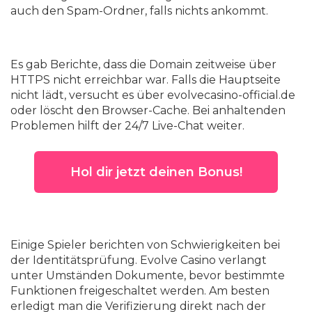
auch den Spam-Ordner, falls nichts ankommt.
Seite nicht erreichbar
Es gab Berichte, dass die Domain zeitweise über
HTTPS nicht erreichbar war. Falls die Hauptseite
nicht lädt, versucht es über evolvecasino-official.de
oder löscht den Browser-Cache. Bei anhaltenden
Problemen hilft der 24/7 Live-Chat weiter.
Hol dir jetzt deinen Bonus!
KYC-Verifizierung blockiert den Zugang
Einige Spieler berichten von Schwierigkeiten bei
der Identitätsprüfung. Evolve Casino verlangt
unter Umständen Dokumente, bevor bestimmte
Funktionen freigeschaltet werden. Am besten
erledigt man die Verifizierung direkt nach der